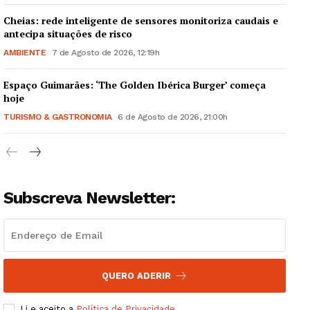
Cheias: rede inteligente de sensores monitoriza caudais e
antecipa situações de risco
AMBIENTE
7 de Agosto de 2026, 12:19h
Espaço Guimarães: ‘The Golden Ibérica Burger’ começa
Guimarães, agora!
hoje
TURISMO & GASTRONOMIA
6 de Agosto de 2026, 21:00h
SUBSCREVA JÁ!
Subscreva Newsletter:
Institucional
Artigos
Edição Digital
Europa
QUERO ADERIR
Grande Entrevista
Li e aceito a
Política de Privacidade
.