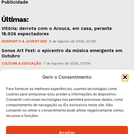
Publicidade
Últimas:
Vitória: derrota com o Arouca, em casa, perante
18.926 espectadores
DESPORTO & JUVENTUDE
8 de Agosto de 2026, 20:21h
Sonus Art Fest: o epicentro da música emergente em
Outubro
CULTURA & EDUCAÇÃO
7 de Agosto de 2026, 21:00h
Tiago Margarido: a prioridade “é reavivar a mística
Gerir o Consentimento
do Vitória”
DESPORTO & JUVENTUDE
7 de Agosto de 2026, 15:24h
Para fornecer as melhores experiências, usamos tecnologias como
cookies para armazenar e/ou aceder a informações do dispositivo.
Consentir com essas tecnologias nos permitirá processar dados, como
Subscreva Newsletter:
comportamento de navegação ou IDs exclusivos neste site. Não
consentir ou retirar o consentimento pode afetar negativamante certos
recursos e funções.
Aceitar