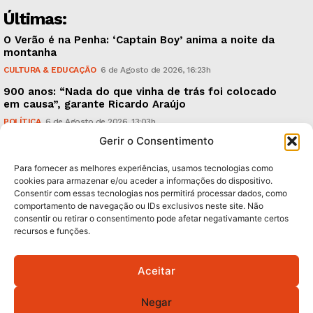
Últimas:
O Verão é na Penha: ‘Captain Boy’ anima a noite da
montanha
CULTURA & EDUCAÇÃO
6 de Agosto de 2026, 16:23h
900 anos: “Nada do que vinha de trás foi colocado
em causa”, garante Ricardo Araújo
POLÍTICA
6 de Agosto de 2026, 13:03h
Gerir o Consentimento
Fraude dada como provada, arguidos livres. Como?
CRÓNICAS
6 de Agosto de 2026, 09:58h
Para fornecer as melhores experiências, usamos tecnologias como
cookies para armazenar e/ou aceder a informações do dispositivo.
Consentir com essas tecnologias nos permitirá processar dados, como
Subscreva Newsletter:
comportamento de navegação ou IDs exclusivos neste site. Não
consentir ou retirar o consentimento pode afetar negativamante certos
recursos e funções.
Aceitar
QUERO ADERIR
Negar
Li e aceito a
Política de Privacidade
.