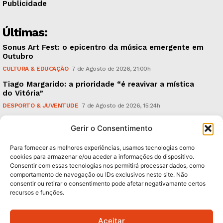
Publicidade
Últimas:
Sonus Art Fest: o epicentro da música emergente em
Outubro
CULTURA & EDUCAÇÃO
7 de Agosto de 2026, 21:00h
Tiago Margarido: a prioridade “é reavivar a mística
do Vitória”
DESPORTO & JUVENTUDE
7 de Agosto de 2026, 15:24h
Cheias: rede inteligente de sensores monitoriza
Gerir o Consentimento
caudais e antecipa situações de risco
AMBIENTE
7 de Agosto de 2026, 12:19h
Para fornecer as melhores experiências, usamos tecnologias como
cookies para armazenar e/ou aceder a informações do dispositivo.
Consentir com essas tecnologias nos permitirá processar dados, como
Subscreva Newsletter:
comportamento de navegação ou IDs exclusivos neste site. Não
consentir ou retirar o consentimento pode afetar negativamante certos
recursos e funções.
Aceitar