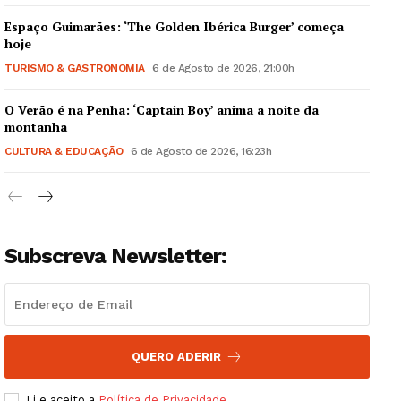
Espaço Guimarães: ‘The Golden Ibérica Burger’ começa
hoje
TURISMO & GASTRONOMIA
6 de Agosto de 2026, 21:00h
O Verão é na Penha: ‘Captain Boy’ anima a noite da
Guimarães, agora!
montanha
CULTURA & EDUCAÇÃO
6 de Agosto de 2026, 16:23h
SUBSCREVA JÁ!
Subscreva Newsletter:
Institucional
Artigos
Edição Digital
Europa
QUERO ADERIR
Grande Entrevista
Li e aceito a
Política de Privacidade
.