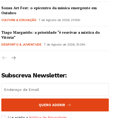
Sonus Art Fest: o epicentro da música emergente em
Outubro
CULTURA & EDUCAÇÃO
7 de Agosto de 2026, 21:00h
Tiago Margarido: a prioridade “é reavivar a mística do
Guimarães, agora!
Vitória”
DESPORTO & JUVENTUDE
7 de Agosto de 2026, 15:24h
SUBSCREVA JÁ!
Subscreva Newsletter:
Institucional
Artigos
Edição Digital
Europa
QUERO ADERIR
Grande Entrevista
Li e aceito a
Política de Privacidade
.