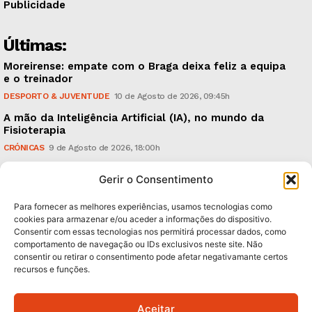
Publicidade
Últimas:
Moreirense: empate com o Braga deixa feliz a equipa
e o treinador
DESPORTO & JUVENTUDE
10 de Agosto de 2026, 09:45h
A mão da Inteligência Artificial (IA), no mundo da
Fisioterapia
CRÓNICAS
9 de Agosto de 2026, 18:00h
Vitória: derrota com o Arouca, em casa, perante
Gerir o Consentimento
18.926 espectadores
DESPORTO & JUVENTUDE
8 de Agosto de 2026, 20:21h
Para fornecer as melhores experiências, usamos tecnologias como
cookies para armazenar e/ou aceder a informações do dispositivo.
Consentir com essas tecnologias nos permitirá processar dados, como
Subscreva Newsletter:
comportamento de navegação ou IDs exclusivos neste site. Não
consentir ou retirar o consentimento pode afetar negativamante certos
recursos e funções.
Aceitar