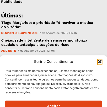
Publicidade
Últimas:
Tiago Margarido: a prioridade “é reavivar a mística
do Vitória”
DESPORTO & JUVENTUDE
7 de Agosto de 2026, 15:24h
Cheias: rede inteligente de sensores monitoriza
caudais e antecipa situações de risco
AMBIENTE
7 de Agosto de 2026, 12:19h
Espaço Guimarães: ‘The Golden Ibérica Burger’
Gerir o Consentimento
começa hoje
TURISMO & GASTRONOMIA
6 de Agosto de 2026, 21:00h
Para fornecer as melhores experiências, usamos tecnologias como
cookies para armazenar e/ou aceder a informações do dispositivo.
Consentir com essas tecnologias nos permitirá processar dados, como
Subscreva Newsletter:
comportamento de navegação ou IDs exclusivos neste site. Não
consentir ou retirar o consentimento pode afetar negativamante certos
recursos e funções.
Aceitar