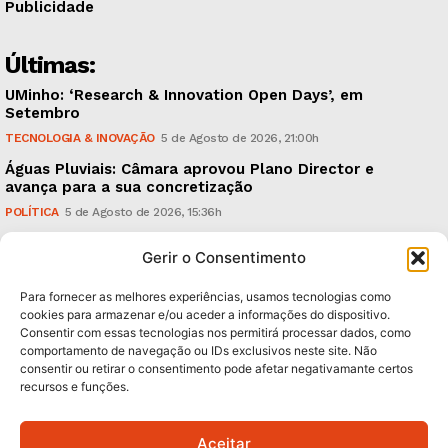
Publicidade
Últimas:
UMinho: ‘Research & Innovation Open Days’, em
Setembro
TECNOLOGIA & INOVAÇÃO
5 de Agosto de 2026, 21:00h
Águas Pluviais: Câmara aprovou Plano Director e
avança para a sua concretização
POLÍTICA
5 de Agosto de 2026, 15:36h
Guimarães Clássico: um festival de música entre 10 e
Gerir o Consentimento
15 de Agosto
CULTURA & EDUCAÇÃO
5 de Agosto de 2026, 12:06h
Para fornecer as melhores experiências, usamos tecnologias como
cookies para armazenar e/ou aceder a informações do dispositivo.
Consentir com essas tecnologias nos permitirá processar dados, como
Subscreva Newsletter:
comportamento de navegação ou IDs exclusivos neste site. Não
consentir ou retirar o consentimento pode afetar negativamante certos
recursos e funções.
Aceitar