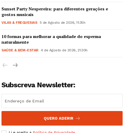
Sunset Party Nespereira: para diferentes gerações e
gostos musicais
VILAS & FREGUESIAS
5 de Agosto de 2026, 11:35h
10 formas para melhorar a qualidade do esperma
Guimarães, agora!
naturalmente
SAÚDE & BEM-ESTAR
4 de Agosto de 2026, 21:30h
SUBSCREVA JÁ!
Subscreva Newsletter:
Institucional
Artigos
Edição Digital
Europa
QUERO ADERIR
Grande Entrevista
Li e aceito a
Política de Privacidade
.