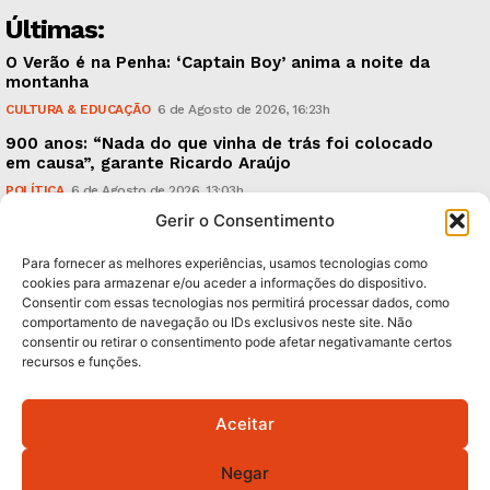
Últimas:
O Verão é na Penha: ‘Captain Boy’ anima a noite da
montanha
CULTURA & EDUCAÇÃO
6 de Agosto de 2026, 16:23h
900 anos: “Nada do que vinha de trás foi colocado
em causa”, garante Ricardo Araújo
POLÍTICA
6 de Agosto de 2026, 13:03h
Gerir o Consentimento
Fraude dada como provada, arguidos livres. Como?
CRÓNICAS
6 de Agosto de 2026, 09:58h
Para fornecer as melhores experiências, usamos tecnologias como
cookies para armazenar e/ou aceder a informações do dispositivo.
Consentir com essas tecnologias nos permitirá processar dados, como
Subscreva Newsletter:
comportamento de navegação ou IDs exclusivos neste site. Não
consentir ou retirar o consentimento pode afetar negativamante certos
recursos e funções.
Aceitar
QUERO ADERIR
Negar
Li e aceito a
Política de Privacidade
.