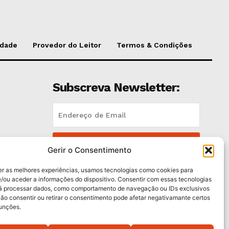
idade
Provedor do Leitor
Termos & Condições
Subscreva Newsletter:
QUERO ADERIR
Gerir o Consentimento
Li e aceito a
Política de Privacidade
.
er as melhores experiências, usamos tecnologias como cookies para
/ou aceder a informações do dispositivo. Consentir com essas tecnologias
rá processar dados, como comportamento de navegação ou IDs exclusivos
es
Não consentir ou retirar o consentimento pode afetar negativamante certos
funções.