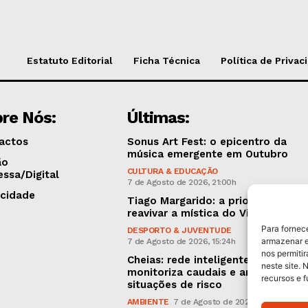
Estatuto Editorial
Ficha Técnica
Política de Privac
re Nós:
Últimas:
actos
Sonus Art Fest: o epicentro da
música emergente em Outubro
ão
CULTURA & EDUCAÇÃO
essa/Digital
7 de Agosto de 2026, 21:00h
icidade
Tiago Margarido: a prioridade “é
reavivar a mística do Vitória”
Para fornec
DESPORTO & JUVENTUDE
armazenar e
7 de Agosto de 2026, 15:24h
nos permiti
Cheias: rede inteligente de sensor
neste site. 
monitoriza caudais e antecipa
recursos e 
situações de risco
AMBIENTE
7 de Agosto de 2026, 12:19h