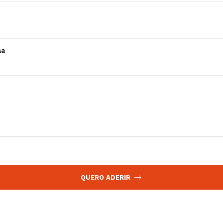
 agora!
Edição Digital
Europa
A JÁ!
Grande Entrevista
ha
Publicidade
Quero ser Assinante
QUERO ADERIR