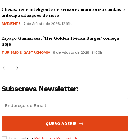
Cheias: rede inteligente de sensores monitoriza caudais e
antecipa situações de risco
AMBIENTE
7 de Agosto de 2026, 12:19h
Espaço Guimarães: ‘The Golden Ibérica Burger’ começa
Guimarães, agora!
hoje
TURISMO & GASTRONOMIA
6 de Agosto de 2026, 21:00h
SUBSCREVA JÁ!
Subscreva Newsletter:
Institucional
Artigos
Edição Digital
Europa
QUERO ADERIR
Grande Entrevista
Li e aceito a
Política de Privacidade
.