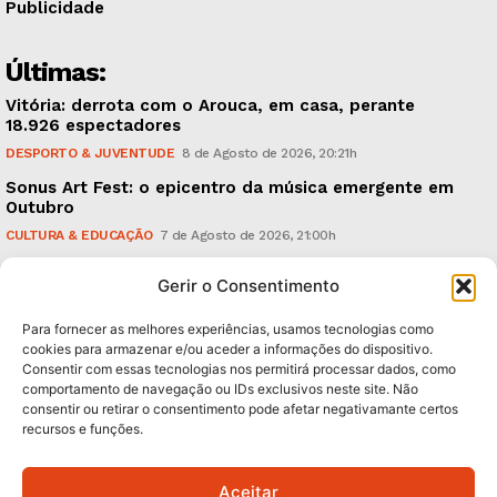
Publicidade
Últimas:
Vitória: derrota com o Arouca, em casa, perante
18.926 espectadores
DESPORTO & JUVENTUDE
8 de Agosto de 2026, 20:21h
Sonus Art Fest: o epicentro da música emergente em
Outubro
CULTURA & EDUCAÇÃO
7 de Agosto de 2026, 21:00h
Tiago Margarido: a prioridade “é reavivar a mística
Gerir o Consentimento
do Vitória”
DESPORTO & JUVENTUDE
7 de Agosto de 2026, 15:24h
Para fornecer as melhores experiências, usamos tecnologias como
cookies para armazenar e/ou aceder a informações do dispositivo.
Consentir com essas tecnologias nos permitirá processar dados, como
Subscreva Newsletter:
comportamento de navegação ou IDs exclusivos neste site. Não
consentir ou retirar o consentimento pode afetar negativamante certos
recursos e funções.
Aceitar