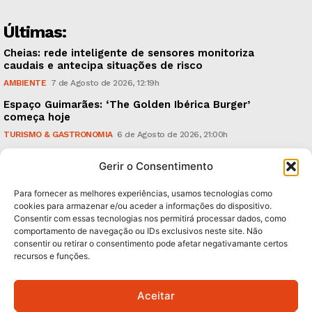
Últimas:
Cheias: rede inteligente de sensores monitoriza
caudais e antecipa situações de risco
AMBIENTE
7 de Agosto de 2026, 12:19h
Espaço Guimarães: ‘The Golden Ibérica Burger’
começa hoje
TURISMO & GASTRONOMIA
6 de Agosto de 2026, 21:00h
O Verão é na Penha: ‘Captain Boy’ anima a noite da
Gerir o Consentimento
montanha
CULTURA & EDUCAÇÃO
6 de Agosto de 2026, 16:23h
Para fornecer as melhores experiências, usamos tecnologias como
cookies para armazenar e/ou aceder a informações do dispositivo.
Consentir com essas tecnologias nos permitirá processar dados, como
Subscreva Newsletter:
comportamento de navegação ou IDs exclusivos neste site. Não
consentir ou retirar o consentimento pode afetar negativamante certos
recursos e funções.
Aceitar
QUERO ADERIR