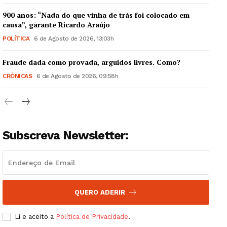
900 anos: “Nada do que vinha de trás foi colocado em
causa”, garante Ricardo Araújo
POLÍTICA
6 de Agosto de 2026, 13:03h
Guimarães, agora!
Fraude dada como provada, arguidos livres. Como?
CRÓNICAS
6 de Agosto de 2026, 09:58h
SUBSCREVA JÁ!
Subscreva Newsletter:
Institucional
Artigos
Edição Digital
QUERO ADERIR
Europa
Grande Entrevista
Li e aceito a
Política de Privacidade
.
Publicidade