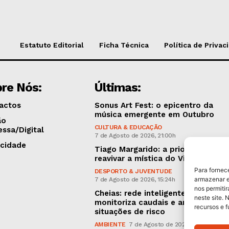
Estatuto Editorial
Ficha Técnica
Política de Privac
re Nós:
Últimas:
actos
Sonus Art Fest: o epicentro da
música emergente em Outubro
ão
CULTURA & EDUCAÇÃO
essa/Digital
7 de Agosto de 2026, 21:00h
icidade
Tiago Margarido: a prioridade “é
reavivar a mística do Vitória”
Para fornec
DESPORTO & JUVENTUDE
armazenar e
7 de Agosto de 2026, 15:24h
nos permiti
Cheias: rede inteligente de sensor
neste site. 
monitoriza caudais e antecipa
recursos e 
situações de risco
AMBIENTE
7 de Agosto de 2026, 12:19h