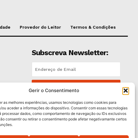
idade
Provedor do Leitor
Termos & Condições
Subscreva Newsletter:
QUERO ADERIR
Gerir o Consentimento
Li e aceito a
Política de Privacidade
.
er as melhores experiências, usamos tecnologias como cookies para
/ou aceder a informações do dispositivo. Consentir com essas tecnologias
rá processar dados, como comportamento de navegação ou IDs exclusivos
es
Não consentir ou retirar o consentimento pode afetar negativamante certos
funções.