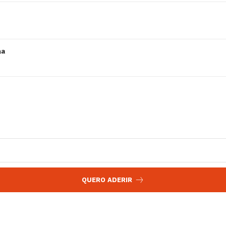
 agora!
Edição Digital
Europa
A JÁ!
Grande Entrevista
ha
Publicidade
Quero ser Assinante
QUERO ADERIR