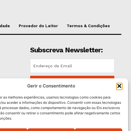
idade
Provedor do Leitor
Termos & Condições
Subscreva Newsletter:
QUERO ADERIR
Gerir o Consentimento
Li e aceito a
Política de Privacidade
.
er as melhores experiências, usamos tecnologias como cookies para
/ou aceder a informações do dispositivo. Consentir com essas tecnologias
rá processar dados, como comportamento de navegação ou IDs exclusivos
trás
Não consentir ou retirar o consentimento pode afetar negativamante certos
funções.