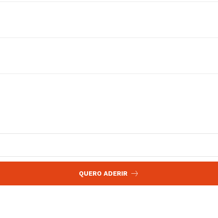
 agora!
Edição Digital
Europa
A JÁ!
Grande Entrevista
Publicidade
Quero ser Assinante
QUERO ADERIR