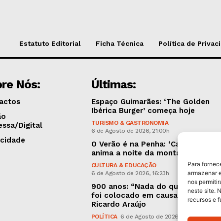
Estatuto Editorial
Ficha Técnica
Política de Privac
re Nós:
Últimas:
actos
Espaço Guimarães: ‘The Golden
Ibérica Burger’ começa hoje
ão
TURISMO & GASTRONOMIA
essa/Digital
6 de Agosto de 2026, 21:00h
icidade
O Verão é na Penha: ‘Captain Boy’
anima a noite da montanha
Para fornec
CULTURA & EDUCAÇÃO
armazenar e
6 de Agosto de 2026, 16:23h
nos permiti
900 anos: “Nada do que vinha de 
neste site. 
foi colocado em causa”, garante
recursos e 
Ricardo Araújo
POLÍTICA
6 de Agosto de 2026, 13:03h