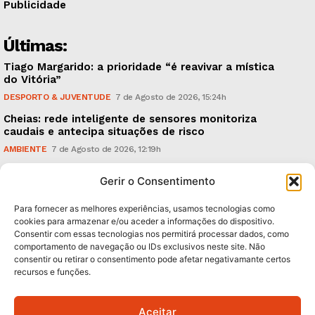
Publicidade
Últimas:
Tiago Margarido: a prioridade “é reavivar a mística
do Vitória”
DESPORTO & JUVENTUDE
7 de Agosto de 2026, 15:24h
Cheias: rede inteligente de sensores monitoriza
caudais e antecipa situações de risco
AMBIENTE
7 de Agosto de 2026, 12:19h
Espaço Guimarães: ‘The Golden Ibérica Burger’
Gerir o Consentimento
começa hoje
TURISMO & GASTRONOMIA
6 de Agosto de 2026, 21:00h
Para fornecer as melhores experiências, usamos tecnologias como
cookies para armazenar e/ou aceder a informações do dispositivo.
Consentir com essas tecnologias nos permitirá processar dados, como
Subscreva Newsletter:
comportamento de navegação ou IDs exclusivos neste site. Não
consentir ou retirar o consentimento pode afetar negativamante certos
recursos e funções.
Aceitar