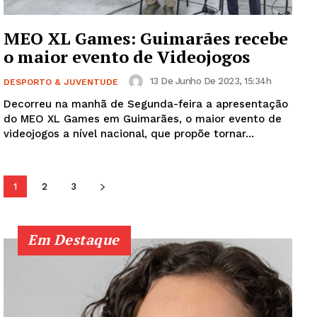
MEO XL Games: Guimarães recebe
o maior evento de Videojogos
Institucional
13 De Junho De 2023, 15:34h
DESPORTO & JUVENTUDE
Artigos
Decorreu na manhã de Segunda-feira a apresentação
Edição Digital
do MEO XL Games em Guimarães, o maior evento de
videojogos a nível nacional, que propõe tornar...
Europa
Grande Entrevista
Publicidade
1
2
3
Quero ser Assinante
Em Destaque