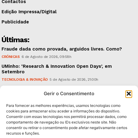
Contactos
Edição Impressa/Digital
Publicidade
Últimas:
Fraude dada como provada, arguidos livres. Como?
CRÓNICAS
6 de Agosto de 2026, 09:58h
UMinho: ‘Research & Innovation Open Days’, em
Setembro
TECNOLOGIA & INOVAÇÃO
5 de Agosto de 2026, 21:00h
Águas Pluviais: Câmara aprovou Plano Director e
Gerir o Consentimento
avança para a sua concretização
POLÍTICA
5 de Agosto de 2026, 15:36h
Para fornecer as melhores experiências, usamos tecnologias como
cookies para armazenar e/ou aceder a informações do dispositivo.
Consentir com essas tecnologias nos permitirá processar dados, como
Subscreva Newsletter:
comportamento de navegação ou IDs exclusivos neste site. Não
consentir ou retirar o consentimento pode afetar negativamante certos
recursos e funções.