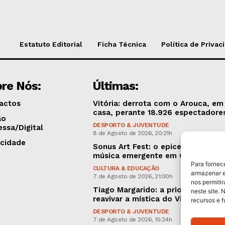
Estatuto Editorial
Ficha Técnica
Política de Privac
re Nós:
Últimas:
actos
Vitória: derrota com o Arouca, em
casa, perante 18.926 espectadore
ão
DESPORTO & JUVENTUDE
essa/Digital
8 de Agosto de 2026, 20:21h
icidade
Sonus Art Fest: o epicentro da
música emergente em Outubro
Para fornec
CULTURA & EDUCAÇÃO
armazenar e
7 de Agosto de 2026, 21:00h
nos permiti
Tiago Margarido: a prioridade “é
neste site. 
reavivar a mística do Vitória”
recursos e 
DESPORTO & JUVENTUDE
7 de Agosto de 2026, 15:24h