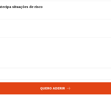
 agora!
Edição Digital
tecipa situações de risco
Europa
A JÁ!
Grande Entrevista
Publicidade
Quero ser Assinante
QUERO ADERIR