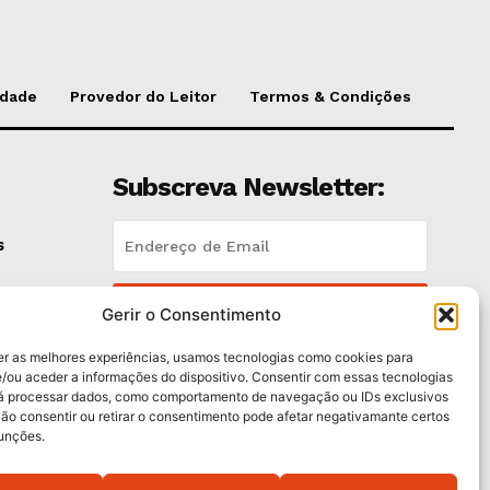
idade
Provedor do Leitor
Termos & Condições
Subscreva Newsletter:
s
QUERO ADERIR
Gerir o Consentimento
er as melhores experiências, usamos tecnologias como cookies para
Li e aceito a
Política de Privacidade
.
/ou aceder a informações do dispositivo. Consentir com essas tecnologias
rá processar dados, como comportamento de navegação ou IDs exclusivos
Não consentir ou retirar o consentimento pode afetar negativamante certos
funções.