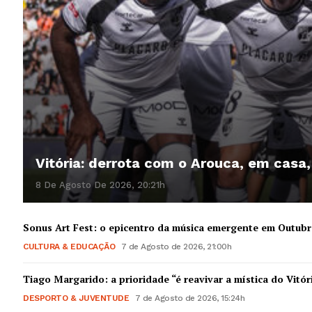
Vitória: derrota com o Arouca, em casa
8 De Agosto De 2026, 20:21h
Sonus Art Fest: o epicentro da música emergente em Outub
CULTURA & EDUCAÇÃO
7 de Agosto de 2026, 21:00h
Tiago Margarido: a prioridade “é reavivar a mística do Vitór
DESPORTO & JUVENTUDE
7 de Agosto de 2026, 15:24h