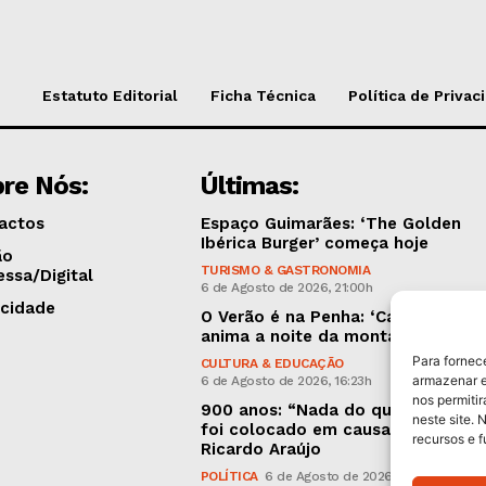
Estatuto Editorial
Ficha Técnica
Política de Privac
re Nós:
Últimas:
actos
Espaço Guimarães: ‘The Golden
Ibérica Burger’ começa hoje
ão
TURISMO & GASTRONOMIA
essa/Digital
6 de Agosto de 2026, 21:00h
icidade
O Verão é na Penha: ‘Captain Boy’
anima a noite da montanha
Para fornec
CULTURA & EDUCAÇÃO
armazenar e
6 de Agosto de 2026, 16:23h
nos permiti
900 anos: “Nada do que vinha de 
neste site. 
foi colocado em causa”, garante
recursos e 
Ricardo Araújo
POLÍTICA
6 de Agosto de 2026, 13:03h