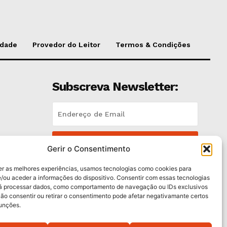
idade
Provedor do Leitor
Termos & Condições
Subscreva Newsletter:
QUERO ADERIR
Gerir o Consentimento
Li e aceito a
Política de Privacidade
.
er as melhores experiências, usamos tecnologias como cookies para
/ou aceder a informações do dispositivo. Consentir com essas tecnologias
rá processar dados, como comportamento de navegação ou IDs exclusivos
trás
Não consentir ou retirar o consentimento pode afetar negativamante certos
funções.