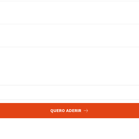
 agora!
Edição Digital
Europa
A JÁ!
Grande Entrevista
Publicidade
Quero ser Assinante
QUERO ADERIR