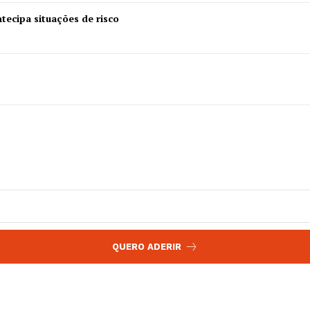
 agora!
Edição Digital
tecipa situações de risco
Europa
A JÁ!
Grande Entrevista
Publicidade
Quero ser Assinante
QUERO ADERIR