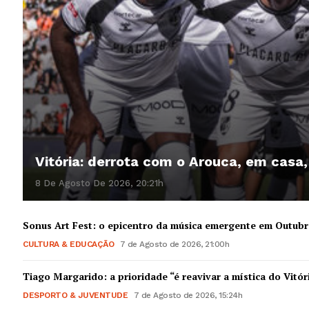
Vitória: derrota com o Arouca, em casa
8 De Agosto De 2026, 20:21h
Sonus Art Fest: o epicentro da música emergente em Outub
CULTURA & EDUCAÇÃO
7 de Agosto de 2026, 21:00h
Tiago Margarido: a prioridade “é reavivar a mística do Vitór
DESPORTO & JUVENTUDE
7 de Agosto de 2026, 15:24h