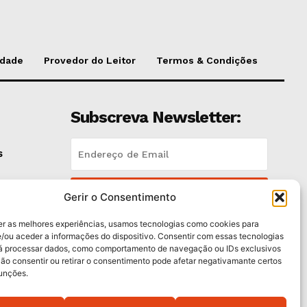
idade
Provedor do Leitor
Termos & Condições
Subscreva Newsletter:
s
QUERO ADERIR
Gerir o Consentimento
er as melhores experiências, usamos tecnologias como cookies para
Li e aceito a
Política de Privacidade
.
/ou aceder a informações do dispositivo. Consentir com essas tecnologias
rá processar dados, como comportamento de navegação ou IDs exclusivos
Não consentir ou retirar o consentimento pode afetar negativamante certos
funções.