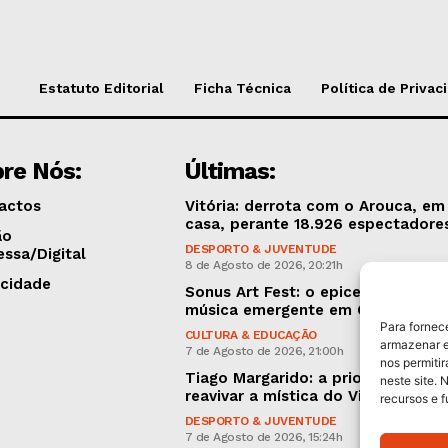
Estatuto Editorial
Ficha Técnica
Política de Privac
re Nós:
Últimas:
actos
Vitória: derrota com o Arouca, em
casa, perante 18.926 espectadore
ão
DESPORTO & JUVENTUDE
essa/Digital
8 de Agosto de 2026, 20:21h
icidade
Sonus Art Fest: o epicentro da
música emergente em Outubro
Para fornec
CULTURA & EDUCAÇÃO
armazenar e
7 de Agosto de 2026, 21:00h
nos permiti
Tiago Margarido: a prioridade “é
neste site. 
reavivar a mística do Vitória”
recursos e 
DESPORTO & JUVENTUDE
7 de Agosto de 2026, 15:24h