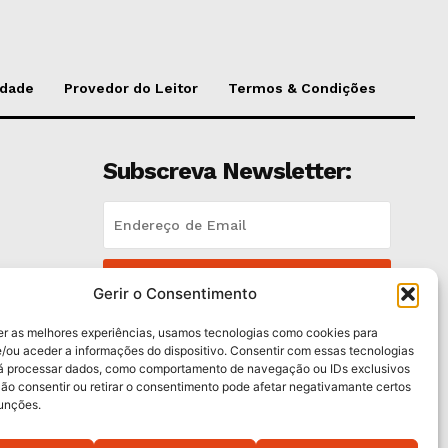
idade
Provedor do Leitor
Termos & Condições
Subscreva Newsletter:
QUERO ADERIR
Gerir o Consentimento
Li e aceito a
Política de Privacidade
.
er as melhores experiências, usamos tecnologias como cookies para
/ou aceder a informações do dispositivo. Consentir com essas tecnologias
rá processar dados, como comportamento de navegação ou IDs exclusivos
es
Não consentir ou retirar o consentimento pode afetar negativamante certos
funções.