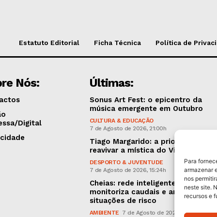
Estatuto Editorial
Ficha Técnica
Política de Privac
re Nós:
Últimas:
actos
Sonus Art Fest: o epicentro da
música emergente em Outubro
ão
CULTURA & EDUCAÇÃO
essa/Digital
7 de Agosto de 2026, 21:00h
icidade
Tiago Margarido: a prioridade “é
reavivar a mística do Vitória”
Para fornec
DESPORTO & JUVENTUDE
armazenar e
7 de Agosto de 2026, 15:24h
nos permiti
Cheias: rede inteligente de sensor
neste site. 
monitoriza caudais e antecipa
recursos e 
situações de risco
AMBIENTE
7 de Agosto de 2026, 12:19h