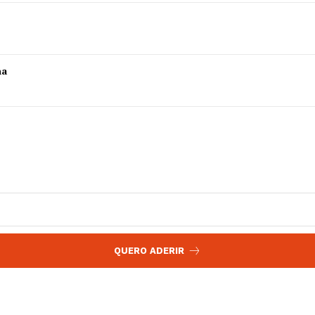
 agora!
Edição Digital
Europa
A JÁ!
Grande Entrevista
ha
Publicidade
Quero ser Assinante
QUERO ADERIR