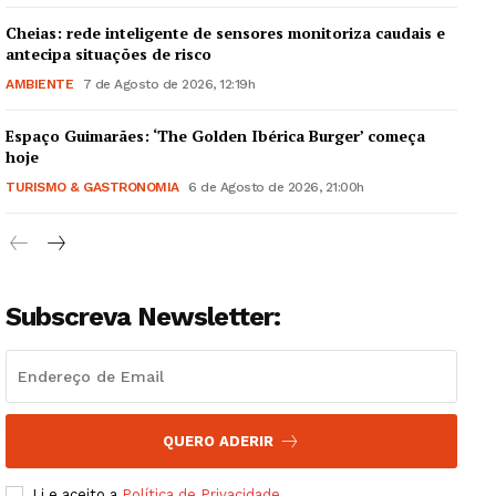
Cheias: rede inteligente de sensores monitoriza caudais e
antecipa situações de risco
AMBIENTE
7 de Agosto de 2026, 12:19h
Espaço Guimarães: ‘The Golden Ibérica Burger’ começa
Guimarães, agora!
hoje
TURISMO & GASTRONOMIA
6 de Agosto de 2026, 21:00h
SUBSCREVA JÁ!
Subscreva Newsletter:
Institucional
Artigos
Edição Digital
Europa
QUERO ADERIR
Grande Entrevista
Li e aceito a
Política de Privacidade
.