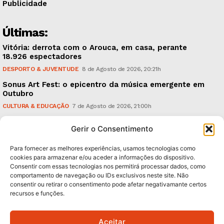
Publicidade
Últimas:
Vitória: derrota com o Arouca, em casa, perante
18.926 espectadores
DESPORTO & JUVENTUDE
8 de Agosto de 2026, 20:21h
Sonus Art Fest: o epicentro da música emergente em
Outubro
CULTURA & EDUCAÇÃO
7 de Agosto de 2026, 21:00h
Tiago Margarido: a prioridade “é reavivar a mística
Gerir o Consentimento
do Vitória”
DESPORTO & JUVENTUDE
7 de Agosto de 2026, 15:24h
Para fornecer as melhores experiências, usamos tecnologias como
cookies para armazenar e/ou aceder a informações do dispositivo.
Consentir com essas tecnologias nos permitirá processar dados, como
Subscreva Newsletter:
comportamento de navegação ou IDs exclusivos neste site. Não
consentir ou retirar o consentimento pode afetar negativamante certos
recursos e funções.
Aceitar