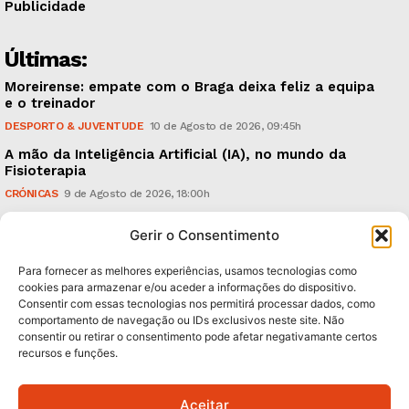
Publicidade
Últimas:
Moreirense: empate com o Braga deixa feliz a equipa
e o treinador
DESPORTO & JUVENTUDE
10 de Agosto de 2026, 09:45h
A mão da Inteligência Artificial (IA), no mundo da
Fisioterapia
CRÓNICAS
9 de Agosto de 2026, 18:00h
Vitória: derrota com o Arouca, em casa, perante
Gerir o Consentimento
18.926 espectadores
DESPORTO & JUVENTUDE
8 de Agosto de 2026, 20:21h
Para fornecer as melhores experiências, usamos tecnologias como
cookies para armazenar e/ou aceder a informações do dispositivo.
Consentir com essas tecnologias nos permitirá processar dados, como
Subscreva Newsletter:
comportamento de navegação ou IDs exclusivos neste site. Não
consentir ou retirar o consentimento pode afetar negativamante certos
recursos e funções.
Aceitar