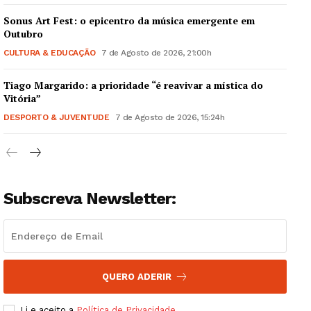
Sonus Art Fest: o epicentro da música emergente em
Outubro
CULTURA & EDUCAÇÃO
7 de Agosto de 2026, 21:00h
Tiago Margarido: a prioridade “é reavivar a mística do
Guimarães, agora!
Vitória”
DESPORTO & JUVENTUDE
7 de Agosto de 2026, 15:24h
SUBSCREVA JÁ!
Subscreva Newsletter:
Institucional
Artigos
Edição Digital
Europa
QUERO ADERIR
Grande Entrevista
Li e aceito a
Política de Privacidade
.