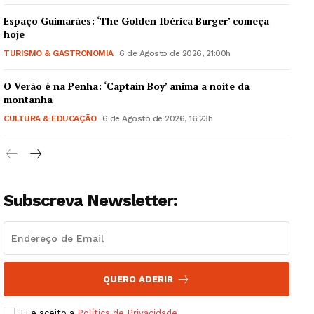
Espaço Guimarães: ‘The Golden Ibérica Burger’ começa
hoje
TURISMO & GASTRONOMIA
6 de Agosto de 2026, 21:00h
O Verão é na Penha: ‘Captain Boy’ anima a noite da
Guimarães, agora!
montanha
CULTURA & EDUCAÇÃO
6 de Agosto de 2026, 16:23h
SUBSCREVA JÁ!
Subscreva Newsletter:
Institucional
Artigos
Edição Digital
Europa
QUERO ADERIR
Grande Entrevista
Li e aceito a
Política de Privacidade
.