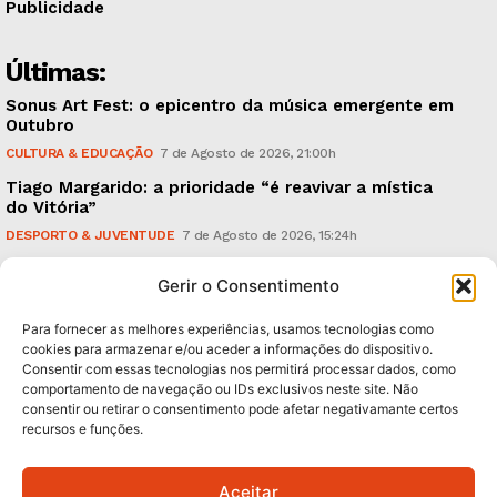
Publicidade
Últimas:
Sonus Art Fest: o epicentro da música emergente em
Outubro
CULTURA & EDUCAÇÃO
7 de Agosto de 2026, 21:00h
Tiago Margarido: a prioridade “é reavivar a mística
do Vitória”
DESPORTO & JUVENTUDE
7 de Agosto de 2026, 15:24h
Cheias: rede inteligente de sensores monitoriza
Gerir o Consentimento
caudais e antecipa situações de risco
AMBIENTE
7 de Agosto de 2026, 12:19h
Para fornecer as melhores experiências, usamos tecnologias como
cookies para armazenar e/ou aceder a informações do dispositivo.
Consentir com essas tecnologias nos permitirá processar dados, como
Subscreva Newsletter:
comportamento de navegação ou IDs exclusivos neste site. Não
consentir ou retirar o consentimento pode afetar negativamante certos
recursos e funções.
Aceitar