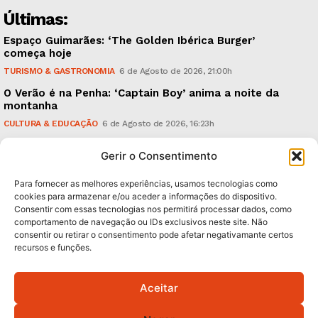
Últimas:
Espaço Guimarães: ‘The Golden Ibérica Burger’
começa hoje
TURISMO & GASTRONOMIA
6 de Agosto de 2026, 21:00h
O Verão é na Penha: ‘Captain Boy’ anima a noite da
montanha
CULTURA & EDUCAÇÃO
6 de Agosto de 2026, 16:23h
900 anos: “Nada do que vinha de trás foi colocado
Gerir o Consentimento
em causa”, garante Ricardo Araújo
POLÍTICA
6 de Agosto de 2026, 13:03h
Para fornecer as melhores experiências, usamos tecnologias como
cookies para armazenar e/ou aceder a informações do dispositivo.
Consentir com essas tecnologias nos permitirá processar dados, como
Subscreva Newsletter:
comportamento de navegação ou IDs exclusivos neste site. Não
consentir ou retirar o consentimento pode afetar negativamante certos
recursos e funções.
Aceitar
QUERO ADERIR