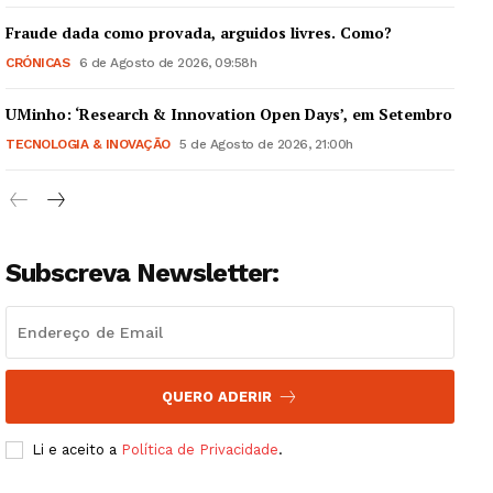
Fraude dada como provada, arguidos livres. Como?
CRÓNICAS
6 de Agosto de 2026, 09:58h
UMinho: ‘Research & Innovation Open Days’, em Setembro
Guimarães, agora!
TECNOLOGIA & INOVAÇÃO
5 de Agosto de 2026, 21:00h
SUBSCREVA JÁ!
Subscreva Newsletter:
Institucional
Artigos
Edição Digital
QUERO ADERIR
Europa
Grande Entrevista
Li e aceito a
Política de Privacidade
.
Publicidade