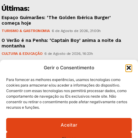
Últimas:
Espaço Guimarães: ‘The Golden Ibérica Burger’
começa hoje
TURISMO & GASTRONOMIA
6 de Agosto de 2026, 21:00h
O Verão é na Penha: ‘Captain Boy’ anima a noite da
montanha
CULTURA & EDUCAÇÃO
6 de Agosto de 2026, 16:23h
900 anos: “Nada do que vinha de trás foi colocado
Gerir o Consentimento
em causa”, garante Ricardo Araújo
POLÍTICA
6 de Agosto de 2026, 13:03h
Para fornecer as melhores experiências, usamos tecnologias como
cookies para armazenar e/ou aceder a informações do dispositivo.
Consentir com essas tecnologias nos permitirá processar dados, como
Subscreva Newsletter:
comportamento de navegação ou IDs exclusivos neste site. Não
consentir ou retirar o consentimento pode afetar negativamante certos
recursos e funções.
Aceitar
QUERO ADERIR