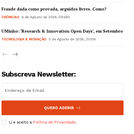
Fraude dada como provada, arguidos livres. Como?
CRÓNICAS
6 de Agosto de 2026, 09:58h
UMinho: ‘Research & Innovation Open Days’, em Setembro
Guimarães, agora!
TECNOLOGIA & INOVAÇÃO
5 de Agosto de 2026, 21:00h
SUBSCREVA JÁ!
Subscreva Newsletter:
Institucional
Artigos
Edição Digital
QUERO ADERIR
Europa
Grande Entrevista
Li e aceito a
Política de Privacidade
.
Publicidade