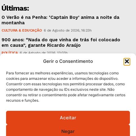
Últimas:
O Verão é na Penha: ‘Captain Boy’ anima a noite da
montanha
CULTURA & EDUCAÇÃO
6 de Agosto de 2026, 16:23h
900 anos: “Nada do que vinha de trás foi colocado
em causa”, garante Ricardo Araújo
POLÍTICA
6 de Agosto de 2026, 13:03h
Gerir o Consentimento
Fraude dada como provada, arguidos livres. Como?
CRÓNICAS
6 de Agosto de 2026, 09:58h
Para fornecer as melhores experiências, usamos tecnologias como
cookies para armazenar e/ou aceder a informações do dispositivo.
Consentir com essas tecnologias nos permitirá processar dados, como
Subscreva Newsletter:
comportamento de navegação ou IDs exclusivos neste site. Não
consentir ou retirar o consentimento pode afetar negativamante certos
recursos e funções.
Aceitar
QUERO ADERIR
Negar
Li e aceito a
Política de Privacidade
.