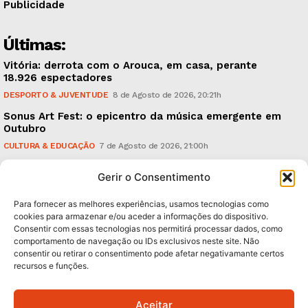
Publicidade
Últimas:
Vitória: derrota com o Arouca, em casa, perante
18.926 espectadores
DESPORTO & JUVENTUDE
8 de Agosto de 2026, 20:21h
Sonus Art Fest: o epicentro da música emergente em
Outubro
CULTURA & EDUCAÇÃO
7 de Agosto de 2026, 21:00h
Tiago Margarido: a prioridade “é reavivar a mística
Gerir o Consentimento
do Vitória”
DESPORTO & JUVENTUDE
7 de Agosto de 2026, 15:24h
Para fornecer as melhores experiências, usamos tecnologias como
cookies para armazenar e/ou aceder a informações do dispositivo.
Consentir com essas tecnologias nos permitirá processar dados, como
Subscreva Newsletter:
comportamento de navegação ou IDs exclusivos neste site. Não
consentir ou retirar o consentimento pode afetar negativamante certos
recursos e funções.
Aceitar