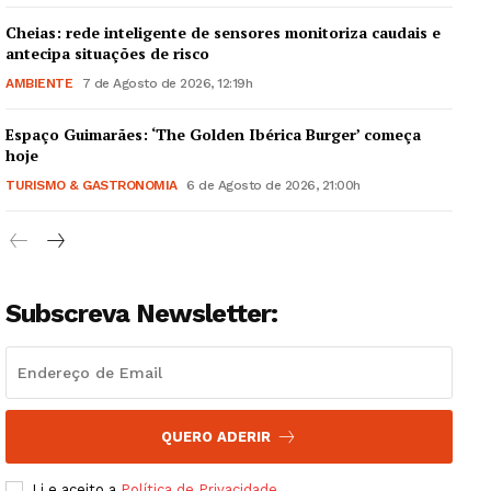
Cheias: rede inteligente de sensores monitoriza caudais e
antecipa situações de risco
AMBIENTE
7 de Agosto de 2026, 12:19h
Espaço Guimarães: ‘The Golden Ibérica Burger’ começa
Guimarães, agora!
hoje
TURISMO & GASTRONOMIA
6 de Agosto de 2026, 21:00h
SUBSCREVA JÁ!
Subscreva Newsletter:
Institucional
Artigos
Edição Digital
Europa
QUERO ADERIR
Grande Entrevista
Li e aceito a
Política de Privacidade
.