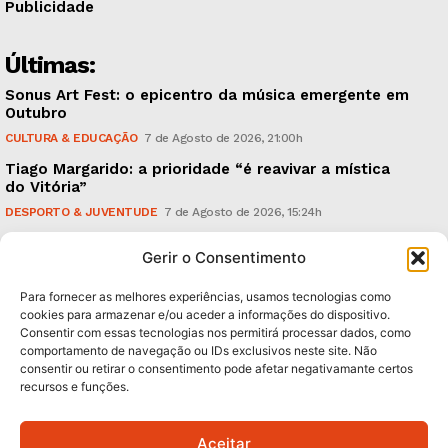
Publicidade
Últimas:
Sonus Art Fest: o epicentro da música emergente em
Outubro
CULTURA & EDUCAÇÃO
7 de Agosto de 2026, 21:00h
Tiago Margarido: a prioridade “é reavivar a mística
do Vitória”
DESPORTO & JUVENTUDE
7 de Agosto de 2026, 15:24h
Cheias: rede inteligente de sensores monitoriza
Gerir o Consentimento
caudais e antecipa situações de risco
AMBIENTE
7 de Agosto de 2026, 12:19h
Para fornecer as melhores experiências, usamos tecnologias como
cookies para armazenar e/ou aceder a informações do dispositivo.
Consentir com essas tecnologias nos permitirá processar dados, como
Subscreva Newsletter:
comportamento de navegação ou IDs exclusivos neste site. Não
consentir ou retirar o consentimento pode afetar negativamante certos
recursos e funções.
Aceitar