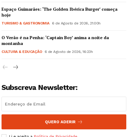
Espaço Guimarães: ‘The Golden Ibérica Burger’ começa
hoje
TURISMO & GASTRONOMIA
6 de Agosto de 2026, 21:00h
O Verão é na Penha: ‘Captain Boy’ anima a noite da
Guimarães, agora!
montanha
CULTURA & EDUCAÇÃO
6 de Agosto de 2026, 16:23h
SUBSCREVA JÁ!
Subscreva Newsletter:
Institucional
Artigos
Edição Digital
Europa
QUERO ADERIR
Grande Entrevista
Li e aceito a
Política de Privacidade
.