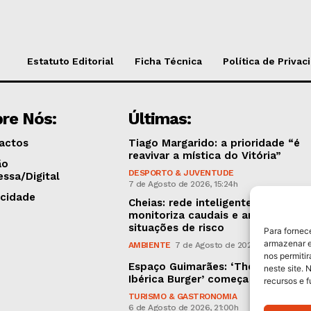
Estatuto Editorial
Ficha Técnica
Política de Privac
re Nós:
Últimas:
actos
Tiago Margarido: a prioridade “é
reavivar a mística do Vitória”
ão
DESPORTO & JUVENTUDE
essa/Digital
7 de Agosto de 2026, 15:24h
icidade
Cheias: rede inteligente de sensor
monitoriza caudais e antecipa
situações de risco
Para fornec
armazenar e
AMBIENTE
7 de Agosto de 2026, 12:19h
nos permiti
Espaço Guimarães: ‘The Golden
neste site. 
Ibérica Burger’ começa hoje
recursos e 
TURISMO & GASTRONOMIA
6 de Agosto de 2026, 21:00h