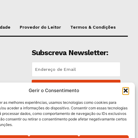
idade
Provedor do Leitor
Termos & Condições
Subscreva Newsletter:
QUERO ADERIR
es
Gerir o Consentimento
Li e aceito a
Política de Privacidade
.
er as melhores experiências, usamos tecnologias como cookies para
/ou aceder a informações do dispositivo. Consentir com essas tecnologias
rá processar dados, como comportamento de navegação ou IDs exclusivos
Não consentir ou retirar o consentimento pode afetar negativamante certos
funções.