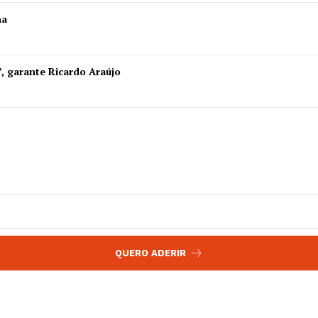
 agora!
ha
Edição Digital
Europa
A JÁ!
Grande Entrevista
”, garante Ricardo Araújo
Publicidade
Quero ser Assinante
QUERO ADERIR