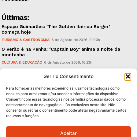
Últimas:
Espaço Guimarães: ‘The Golden Ibérica Burger’
começa hoje
TURISMO & GASTRONOMIA
6 de Agosto de 2026, 21:00h
O Verão é na Penha: ‘Captain Boy’ anima a noite da
montanha
CULTURA & EDUCAÇÃO
6 de Agosto de 2026, 16:23h
900 anos: “Nada do que vinha de trás foi colocado
Gerir o Consentimento
em causa”, garante Ricardo Araújo
POLÍTICA
6 de Agosto de 2026, 13:03h
Para fornecer as melhores experiências, usamos tecnologias como
cookies para armazenar e/ou aceder a informações do dispositivo.
Consentir com essas tecnologias nos permitirá processar dados, como
Subscreva Newsletter:
comportamento de navegação ou IDs exclusivos neste site. Não
consentir ou retirar o consentimento pode afetar negativamante certos
recursos e funções.
Aceitar
QUERO ADERIR