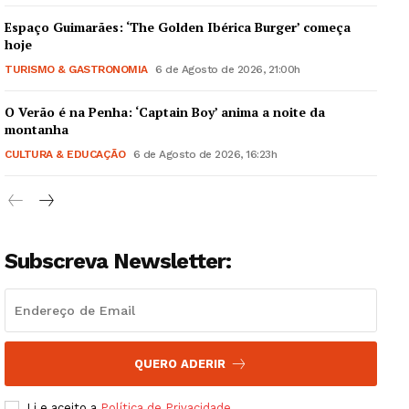
Espaço Guimarães: ‘The Golden Ibérica Burger’ começa
hoje
TURISMO & GASTRONOMIA
6 de Agosto de 2026, 21:00h
O Verão é na Penha: ‘Captain Boy’ anima a noite da
Guimarães, agora!
montanha
CULTURA & EDUCAÇÃO
6 de Agosto de 2026, 16:23h
SUBSCREVA JÁ!
Subscreva Newsletter:
Institucional
Artigos
Edição Digital
Europa
QUERO ADERIR
Grande Entrevista
Li e aceito a
Política de Privacidade
.