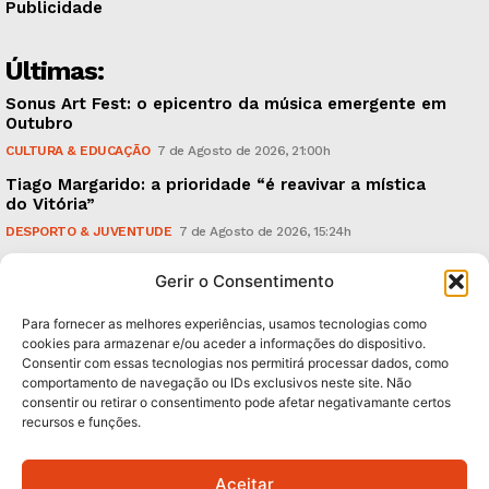
Publicidade
Últimas:
Sonus Art Fest: o epicentro da música emergente em
Outubro
CULTURA & EDUCAÇÃO
7 de Agosto de 2026, 21:00h
Tiago Margarido: a prioridade “é reavivar a mística
do Vitória”
DESPORTO & JUVENTUDE
7 de Agosto de 2026, 15:24h
Cheias: rede inteligente de sensores monitoriza
Gerir o Consentimento
caudais e antecipa situações de risco
AMBIENTE
7 de Agosto de 2026, 12:19h
Para fornecer as melhores experiências, usamos tecnologias como
cookies para armazenar e/ou aceder a informações do dispositivo.
Consentir com essas tecnologias nos permitirá processar dados, como
Subscreva Newsletter:
comportamento de navegação ou IDs exclusivos neste site. Não
consentir ou retirar o consentimento pode afetar negativamante certos
recursos e funções.
Aceitar