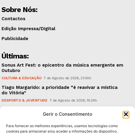
Sobre Nós:
Contactos
Edição Impressa/Digital
Publicidade
Últimas:
Sonus Art Fest: o epicentro da música emergente em
Outubro
CULTURA & EDUCAÇÃO
7 de Agosto de 2026, 21:00h
Tiago Margarido: a prioridade “é reavivar a mística
do Vitória”
DESPORTO & JUVENTUDE
7 de Agosto de 2026, 15:24h
Cheias: rede inteligente de sensores monitoriza
Gerir o Consentimento
caudais e antecipa situações de risco
AMBIENTE
7 de Agosto de 2026, 12:19h
Para fornecer as melhores experiências, usamos tecnologias como
cookies para armazenar e/ou aceder a informações do dispositivo.