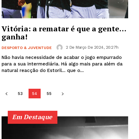
SUBSCREVA JÁ!
Vitória: a rematar é que a gente…
ganha!
Institucional
2 De Março De 2024, 20:27h
DESPORTO & JUVENTUDE
Artigos
Não havia necessidade de acabar o jogo empurrado
Edição Digital
para a sua intermediária. Há algo mais para além da
natural reacção do Estoril... que o...
Europa
Grande Entrevista
Publicidade
53
54
55
Quero ser Assinante
Em Destaque