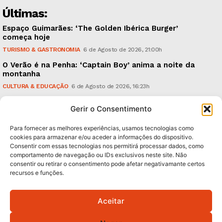
Últimas:
Espaço Guimarães: ‘The Golden Ibérica Burger’
começa hoje
TURISMO & GASTRONOMIA
6 de Agosto de 2026, 21:00h
O Verão é na Penha: ‘Captain Boy’ anima a noite da
montanha
CULTURA & EDUCAÇÃO
6 de Agosto de 2026, 16:23h
900 anos: “Nada do que vinha de trás foi colocado
Gerir o Consentimento
em causa”, garante Ricardo Araújo
POLÍTICA
6 de Agosto de 2026, 13:03h
Para fornecer as melhores experiências, usamos tecnologias como
cookies para armazenar e/ou aceder a informações do dispositivo.
Consentir com essas tecnologias nos permitirá processar dados, como
Subscreva Newsletter:
comportamento de navegação ou IDs exclusivos neste site. Não
consentir ou retirar o consentimento pode afetar negativamante certos
recursos e funções.
Aceitar
QUERO ADERIR