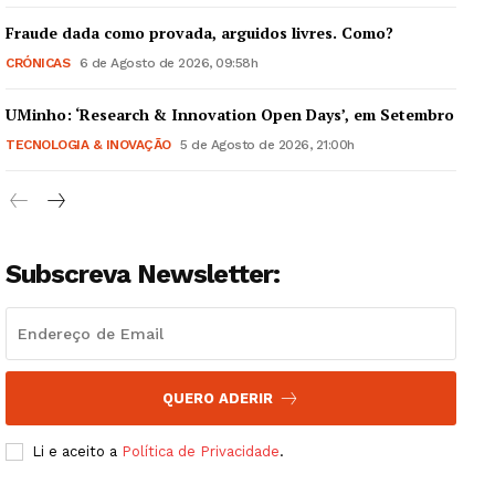
Fraude dada como provada, arguidos livres. Como?
CRÓNICAS
6 de Agosto de 2026, 09:58h
UMinho: ‘Research & Innovation Open Days’, em Setembro
Guimarães, agora!
TECNOLOGIA & INOVAÇÃO
5 de Agosto de 2026, 21:00h
SUBSCREVA JÁ!
Subscreva Newsletter:
Institucional
Artigos
Edição Digital
QUERO ADERIR
Europa
Grande Entrevista
Li e aceito a
Política de Privacidade
.
Publicidade