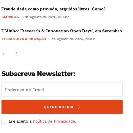
Fraude dada como provada, arguidos livres. Como?
CRÓNICAS
6 de Agosto de 2026, 09:58h
UMinho: ‘Research & Innovation Open Days’, em Setembro
Guimarães, agora!
TECNOLOGIA & INOVAÇÃO
5 de Agosto de 2026, 21:00h
SUBSCREVA JÁ!
Subscreva Newsletter:
Institucional
Artigos
Edição Digital
QUERO ADERIR
Europa
Grande Entrevista
Li e aceito a
Política de Privacidade
.
Publicidade