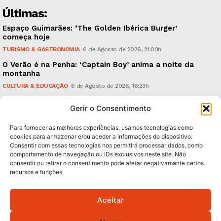
Últimas:
Espaço Guimarães: ‘The Golden Ibérica Burger’
começa hoje
TURISMO & GASTRONOMIA
6 de Agosto de 2026, 21:00h
O Verão é na Penha: ‘Captain Boy’ anima a noite da
montanha
CULTURA & EDUCAÇÃO
6 de Agosto de 2026, 16:23h
900 anos: “Nada do que vinha de trás foi colocado
Gerir o Consentimento
em causa”, garante Ricardo Araújo
POLÍTICA
6 de Agosto de 2026, 13:03h
Para fornecer as melhores experiências, usamos tecnologias como
cookies para armazenar e/ou aceder a informações do dispositivo.
Consentir com essas tecnologias nos permitirá processar dados, como
Subscreva Newsletter:
comportamento de navegação ou IDs exclusivos neste site. Não
consentir ou retirar o consentimento pode afetar negativamante certos
recursos e funções.
Aceitar
QUERO ADERIR