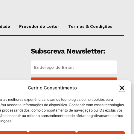
idade
Provedor do Leitor
Termos & Condições
Subscreva Newsletter:
QUERO ADERIR
es
Gerir o Consentimento
Li e aceito a
Política de Privacidade
.
er as melhores experiências, usamos tecnologias como cookies para
/ou aceder a informações do dispositivo. Consentir com essas tecnologias
rá processar dados, como comportamento de navegação ou IDs exclusivos
Não consentir ou retirar o consentimento pode afetar negativamante certos
funções.