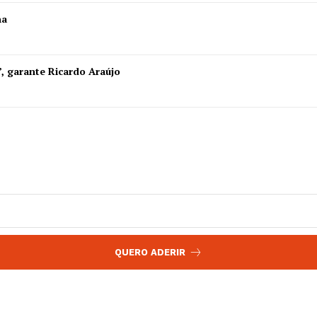
 agora!
ha
Edição Digital
Europa
A JÁ!
Grande Entrevista
”, garante Ricardo Araújo
Publicidade
Quero ser Assinante
QUERO ADERIR