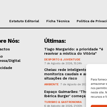
Estatuto Editorial
Ficha Técnica
Política de Privac
re Nós:
Últimas:
actos
Tiago Margarido: a prioridade “é
reavivar a mística do Vitória”
ão
DESPORTO & JUVENTUDE
essa/Digital
7 de Agosto de 2026, 15:24h
icidade
Cheias: rede inteligente de sensor
monitoriza caudais e antecipa
situações de risco
Para fornec
armazenar e
AMBIENTE
7 de Agosto de 2026, 12:19h
nos permiti
Espaço Guimarães: ‘The Golden
neste site. 
Ibérica Burger’ começa hoje
recursos e 
TURISMO & GASTRONOMIA
6 de Agosto de 2026, 21:00h