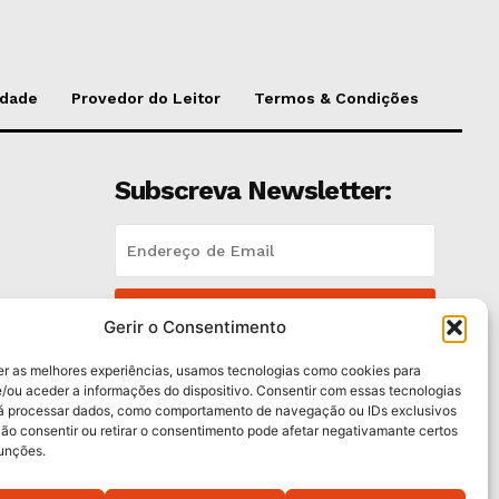
idade
Provedor do Leitor
Termos & Condições
Subscreva Newsletter:
QUERO ADERIR
Gerir o Consentimento
Li e aceito a
Política de Privacidade
.
er as melhores experiências, usamos tecnologias como cookies para
/ou aceder a informações do dispositivo. Consentir com essas tecnologias
rá processar dados, como comportamento de navegação ou IDs exclusivos
es
Não consentir ou retirar o consentimento pode afetar negativamante certos
funções.