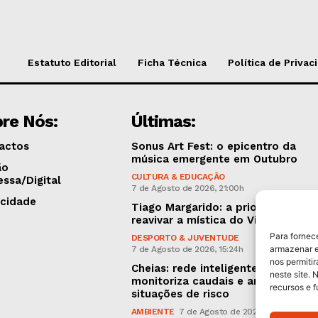
Estatuto Editorial
Ficha Técnica
Política de Privac
re Nós:
Últimas:
actos
Sonus Art Fest: o epicentro da
música emergente em Outubro
ão
CULTURA & EDUCAÇÃO
essa/Digital
7 de Agosto de 2026, 21:00h
icidade
Tiago Margarido: a prioridade “é
reavivar a mística do Vitória”
Para fornec
DESPORTO & JUVENTUDE
armazenar e
7 de Agosto de 2026, 15:24h
nos permiti
Cheias: rede inteligente de sensor
neste site. 
monitoriza caudais e antecipa
recursos e 
situações de risco
AMBIENTE
7 de Agosto de 2026, 12:19h