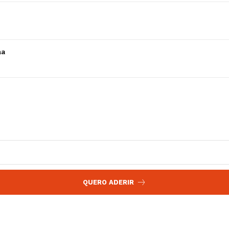
 agora!
Edição Digital
Europa
A JÁ!
Grande Entrevista
ha
Publicidade
Quero ser Assinante
QUERO ADERIR