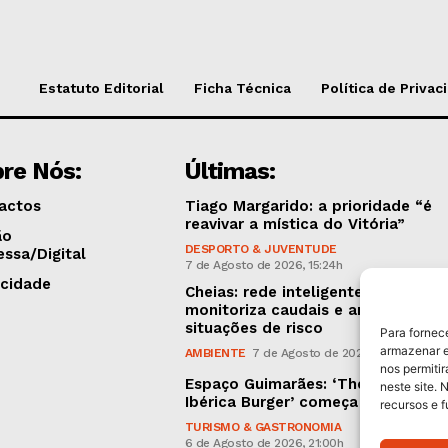
Estatuto Editorial
Ficha Técnica
Política de Privac
re Nós:
Últimas:
actos
Tiago Margarido: a prioridade “é
reavivar a mística do Vitória”
ão
DESPORTO & JUVENTUDE
essa/Digital
7 de Agosto de 2026, 15:24h
icidade
Cheias: rede inteligente de sensor
monitoriza caudais e antecipa
situações de risco
Para fornec
armazenar e
AMBIENTE
7 de Agosto de 2026, 12:19h
nos permiti
Espaço Guimarães: ‘The Golden
neste site. 
Ibérica Burger’ começa hoje
recursos e 
TURISMO & GASTRONOMIA
6 de Agosto de 2026, 21:00h