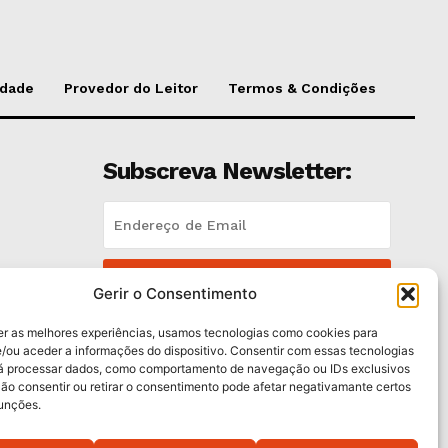
idade
Provedor do Leitor
Termos & Condições
Subscreva Newsletter:
QUERO ADERIR
es
Gerir o Consentimento
Li e aceito a
Política de Privacidade
.
er as melhores experiências, usamos tecnologias como cookies para
/ou aceder a informações do dispositivo. Consentir com essas tecnologias
rá processar dados, como comportamento de navegação ou IDs exclusivos
Não consentir ou retirar o consentimento pode afetar negativamante certos
funções.