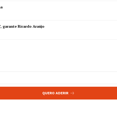
 agora!
ha
Edição Digital
Europa
A JÁ!
Grande Entrevista
”, garante Ricardo Araújo
Publicidade
Quero ser Assinante
QUERO ADERIR