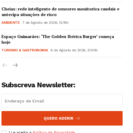
Cheias: rede inteligente de sensores monitoriza caudais e
antecipa situações de risco
AMBIENTE
7 de Agosto de 2026, 12:19h
Espaço Guimarães: ‘The Golden Ibérica Burger’ começa
Guimarães, agora!
hoje
TURISMO & GASTRONOMIA
6 de Agosto de 2026, 21:00h
SUBSCREVA JÁ!
Subscreva Newsletter:
Institucional
Artigos
Edição Digital
Europa
QUERO ADERIR
Grande Entrevista
Li e aceito a
Política de Privacidade
.