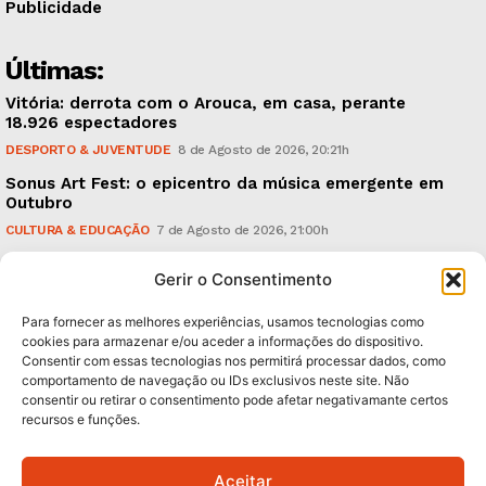
Publicidade
Últimas:
Vitória: derrota com o Arouca, em casa, perante
18.926 espectadores
DESPORTO & JUVENTUDE
8 de Agosto de 2026, 20:21h
Sonus Art Fest: o epicentro da música emergente em
Outubro
CULTURA & EDUCAÇÃO
7 de Agosto de 2026, 21:00h
Tiago Margarido: a prioridade “é reavivar a mística
Gerir o Consentimento
do Vitória”
DESPORTO & JUVENTUDE
7 de Agosto de 2026, 15:24h
Para fornecer as melhores experiências, usamos tecnologias como
cookies para armazenar e/ou aceder a informações do dispositivo.
Consentir com essas tecnologias nos permitirá processar dados, como
Subscreva Newsletter:
comportamento de navegação ou IDs exclusivos neste site. Não
consentir ou retirar o consentimento pode afetar negativamante certos
recursos e funções.
Aceitar