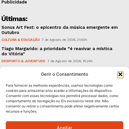
Publicidade
Últimas:
Sonus Art Fest: o epicentro da música emergente em
Outubro
CULTURA & EDUCAÇÃO
7 de Agosto de 2026, 21:00h
Tiago Margarido: a prioridade “é reavivar a mística
do Vitória”
DESPORTO & JUVENTUDE
7 de Agosto de 2026, 15:24h
Cheias: rede inteligente de sensores monitoriza
Gerir o Consentimento
caudais e antecipa situações de risco
AMBIENTE
7 de Agosto de 2026, 12:19h
Para fornecer as melhores experiências, usamos tecnologias como
cookies para armazenar e/ou aceder a informações do dispositivo.
Consentir com essas tecnologias nos permitirá processar dados, como
Subscreva Newsletter:
comportamento de navegação ou IDs exclusivos neste site. Não
consentir ou retirar o consentimento pode afetar negativamante certos
recursos e funções.
Aceitar