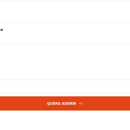
 agora!
Edição Digital
Europa
A JÁ!
Grande Entrevista
ha
Publicidade
Quero ser Assinante
QUERO ADERIR