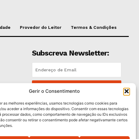
idade
Provedor do Leitor
Termos & Condições
Subscreva Newsletter:
QUERO ADERIR
Gerir o Consentimento
Li e aceito a
Política de Privacidade
.
er as melhores experiências, usamos tecnologias como cookies para
/ou aceder a informações do dispositivo. Consentir com essas tecnologias
rá processar dados, como comportamento de navegação ou IDs exclusivos
es
Não consentir ou retirar o consentimento pode afetar negativamante certos
funções.