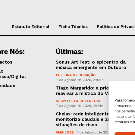
Estatuto Editorial
Ficha Técnica
Política de Privac
re Nós:
Últimas:
actos
Sonus Art Fest: o epicentro da
música emergente em Outubro
ão
CULTURA & EDUCAÇÃO
essa/Digital
7 de Agosto de 2026, 21:00h
icidade
Tiago Margarido: a prioridade “é
reavivar a mística do Vitória”
Para fornec
DESPORTO & JUVENTUDE
armazenar e
7 de Agosto de 2026, 15:24h
nos permiti
Cheias: rede inteligente de sensor
neste site. 
monitoriza caudais e antecipa
recursos e 
situações de risco
AMBIENTE
7 de Agosto de 2026, 12:19h