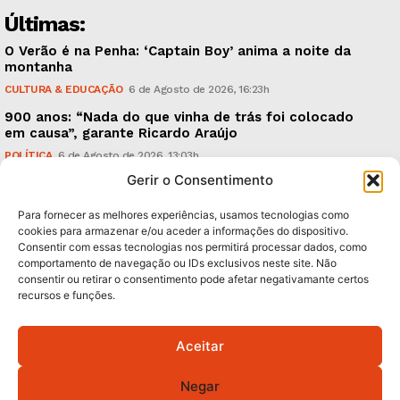
Últimas:
O Verão é na Penha: ‘Captain Boy’ anima a noite da
montanha
CULTURA & EDUCAÇÃO
6 de Agosto de 2026, 16:23h
900 anos: “Nada do que vinha de trás foi colocado
em causa”, garante Ricardo Araújo
POLÍTICA
6 de Agosto de 2026, 13:03h
Gerir o Consentimento
Fraude dada como provada, arguidos livres. Como?
CRÓNICAS
6 de Agosto de 2026, 09:58h
Para fornecer as melhores experiências, usamos tecnologias como
cookies para armazenar e/ou aceder a informações do dispositivo.
Consentir com essas tecnologias nos permitirá processar dados, como
Subscreva Newsletter:
comportamento de navegação ou IDs exclusivos neste site. Não
consentir ou retirar o consentimento pode afetar negativamante certos
recursos e funções.
Aceitar
QUERO ADERIR
Negar
Li e aceito a
Política de Privacidade
.