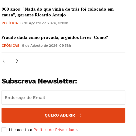
900 anos: “Nada do que vinha de trás foi colocado em
causa”, garante Ricardo Araújo
POLÍTICA
6 de Agosto de 2026, 13:03h
Guimarães, agora!
Fraude dada como provada, arguidos livres. Como?
CRÓNICAS
6 de Agosto de 2026, 09:58h
SUBSCREVA JÁ!
Subscreva Newsletter:
Institucional
Artigos
Edição Digital
QUERO ADERIR
Europa
Grande Entrevista
Li e aceito a
Política de Privacidade
.
Publicidade