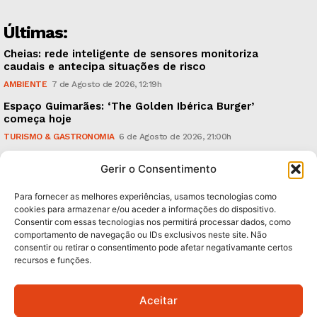
Últimas:
Cheias: rede inteligente de sensores monitoriza
caudais e antecipa situações de risco
AMBIENTE
7 de Agosto de 2026, 12:19h
Espaço Guimarães: ‘The Golden Ibérica Burger’
começa hoje
TURISMO & GASTRONOMIA
6 de Agosto de 2026, 21:00h
O Verão é na Penha: ‘Captain Boy’ anima a noite da
Gerir o Consentimento
montanha
CULTURA & EDUCAÇÃO
6 de Agosto de 2026, 16:23h
Para fornecer as melhores experiências, usamos tecnologias como
cookies para armazenar e/ou aceder a informações do dispositivo.
Consentir com essas tecnologias nos permitirá processar dados, como
Subscreva Newsletter:
comportamento de navegação ou IDs exclusivos neste site. Não
consentir ou retirar o consentimento pode afetar negativamante certos
recursos e funções.
Aceitar
QUERO ADERIR