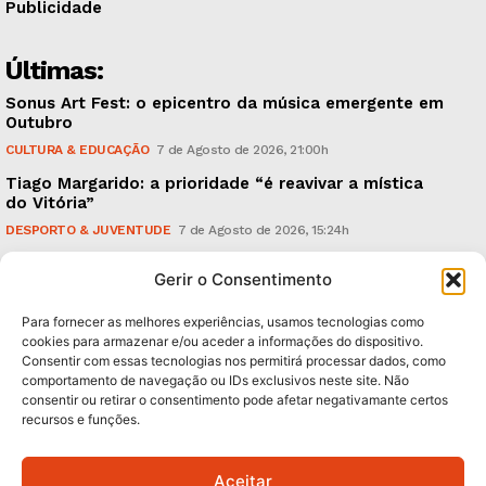
Publicidade
Últimas:
Sonus Art Fest: o epicentro da música emergente em
Outubro
CULTURA & EDUCAÇÃO
7 de Agosto de 2026, 21:00h
Tiago Margarido: a prioridade “é reavivar a mística
do Vitória”
DESPORTO & JUVENTUDE
7 de Agosto de 2026, 15:24h
Cheias: rede inteligente de sensores monitoriza
Gerir o Consentimento
caudais e antecipa situações de risco
AMBIENTE
7 de Agosto de 2026, 12:19h
Para fornecer as melhores experiências, usamos tecnologias como
cookies para armazenar e/ou aceder a informações do dispositivo.
Consentir com essas tecnologias nos permitirá processar dados, como
Subscreva Newsletter:
comportamento de navegação ou IDs exclusivos neste site. Não
consentir ou retirar o consentimento pode afetar negativamante certos
recursos e funções.
Aceitar