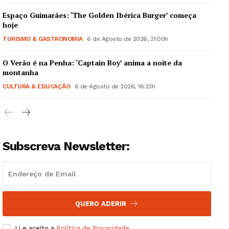
Espaço Guimarães: ‘The Golden Ibérica Burger’ começa
hoje
TURISMO & GASTRONOMIA
6 de Agosto de 2026, 21:00h
O Verão é na Penha: ‘Captain Boy’ anima a noite da
Guimarães, agora!
montanha
CULTURA & EDUCAÇÃO
6 de Agosto de 2026, 16:23h
SUBSCREVA JÁ!
Subscreva Newsletter:
Institucional
Artigos
Edição Digital
Europa
QUERO ADERIR
Grande Entrevista
Li e aceito a
Política de Privacidade
.