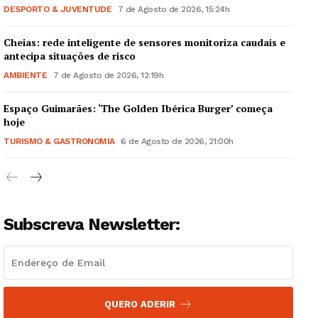
DESPORTO & JUVENTUDE
7 de Agosto de 2026, 15:24h
Cheias: rede inteligente de sensores monitoriza caudais e
antecipa situações de risco
AMBIENTE
7 de Agosto de 2026, 12:19h
Guimarães, agora!
Espaço Guimarães: ‘The Golden Ibérica Burger’ começa
hoje
SUBSCREVA JÁ!
TURISMO & GASTRONOMIA
6 de Agosto de 2026, 21:00h
Institucional
Subscreva Newsletter:
Artigos
Edição Digital
Europa
QUERO ADERIR
Grande Entrevista