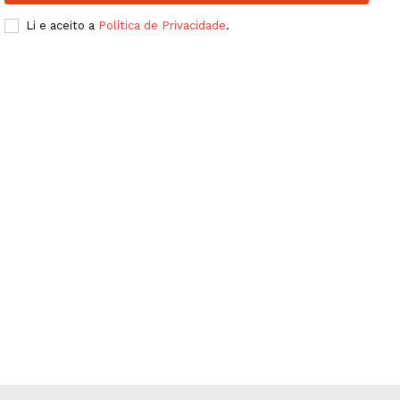
Publicidade
Li e aceito a
Política de Privacidade
.
Quero ser Assinante