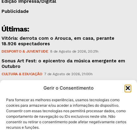
Edição Impressa/Digital
Publicidade
Últimas:
Vitória: derrota com o Arouca, em casa, perante
18.926 espectadores
DESPORTO & JUVENTUDE
8 de Agosto de 2026, 20:21h
Sonus Art Fest: o epicentro da música emergente em
Outubro
CULTURA & EDUCAÇÃO
7 de Agosto de 2026, 21:00h
Tiago Margarido: a prioridade “é reavivar a mística
Gerir o Consentimento
do Vitória”
DESPORTO & JUVENTUDE
7 de Agosto de 2026, 15:24h
Para fornecer as melhores experiências, usamos tecnologias como
cookies para armazenar e/ou aceder a informações do dispositivo.
Consentir com essas tecnologias nos permitirá processar dados, como
Subscreva Newsletter:
comportamento de navegação ou IDs exclusivos neste site. Não
consentir ou retirar o consentimento pode afetar negativamante certos
recursos e funções.