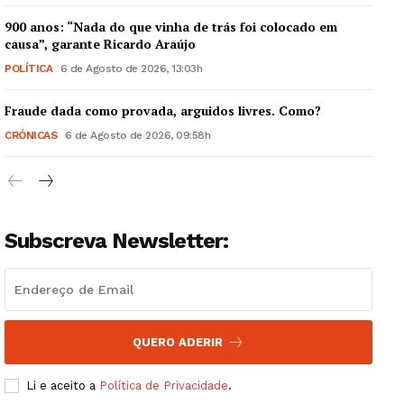
900 anos: “Nada do que vinha de trás foi colocado em
causa”, garante Ricardo Araújo
POLÍTICA
6 de Agosto de 2026, 13:03h
Guimarães, agora!
Fraude dada como provada, arguidos livres. Como?
CRÓNICAS
6 de Agosto de 2026, 09:58h
SUBSCREVA JÁ!
Subscreva Newsletter:
Institucional
Artigos
Edição Digital
QUERO ADERIR
Europa
Grande Entrevista
Li e aceito a
Política de Privacidade
.
Publicidade