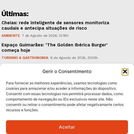
Últimas:
Cheias: rede inteligente de sensores monitoriza
caudais e antecipa situações de risco
AMBIENTE
7 de Agosto de 2026, 12:19h
Espaço Guimarães: ‘The Golden Ibérica Burger’
começa hoje
TURISMO & GASTRONOMIA
6 de Agosto de 2026, 21:00h
O Verão é na Penha: ‘Captain Boy’ anima a noite da
Gerir o Consentimento
montanha
CULTURA & EDUCAÇÃO
6 de Agosto de 2026, 16:23h
Para fornecer as melhores experiências, usamos tecnologias como
cookies para armazenar e/ou aceder a informações do dispositivo.
Consentir com essas tecnologias nos permitirá processar dados, como
Subscreva Newsletter:
comportamento de navegação ou IDs exclusivos neste site. Não
consentir ou retirar o consentimento pode afetar negativamante certos
recursos e funções.
Aceitar
QUERO ADERIR