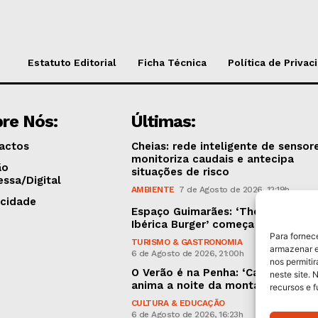
Estatuto Editorial
Ficha Técnica
Política de Privac
re Nós:
Últimas:
actos
Cheias: rede inteligente de sensor
monitoriza caudais e antecipa
ão
situações de risco
essa/Digital
AMBIENTE
7 de Agosto de 2026, 12:19h
icidade
Espaço Guimarães: ‘The Golden
Ibérica Burger’ começa hoje
Para fornec
TURISMO & GASTRONOMIA
armazenar e
6 de Agosto de 2026, 21:00h
nos permiti
O Verão é na Penha: ‘Captain Boy’
neste site. 
anima a noite da montanha
recursos e 
CULTURA & EDUCAÇÃO
6 de Agosto de 2026, 16:23h