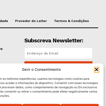
idade
Provedor do Leitor
Termos & Condições
Subscreva Newsletter:
es
QUERO ADERIR
Gerir o Consentimento
Li e aceito a
Política de Privacidade
.
er as melhores experiências, usamos tecnologias como cookies para
/ou aceder a informações do dispositivo. Consentir com essas tecnologias
rá processar dados, como comportamento de navegação ou IDs exclusivos
Não consentir ou retirar o consentimento pode afetar negativamante certos
funções.