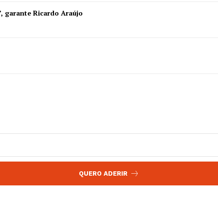
 agora!
”, garante Ricardo Araújo
Edição Digital
Europa
A JÁ!
Grande Entrevista
Publicidade
Quero ser Assinante
QUERO ADERIR