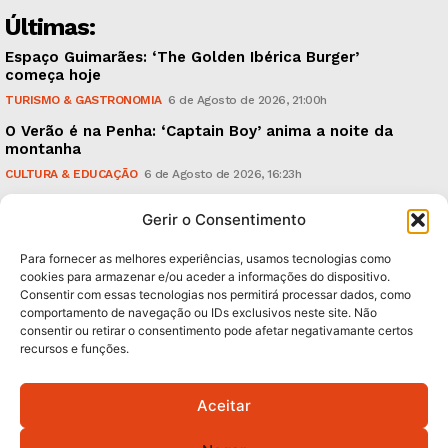
Últimas:
Espaço Guimarães: ‘The Golden Ibérica Burger’
começa hoje
TURISMO & GASTRONOMIA
6 de Agosto de 2026, 21:00h
O Verão é na Penha: ‘Captain Boy’ anima a noite da
montanha
CULTURA & EDUCAÇÃO
6 de Agosto de 2026, 16:23h
900 anos: “Nada do que vinha de trás foi colocado
Gerir o Consentimento
em causa”, garante Ricardo Araújo
POLÍTICA
6 de Agosto de 2026, 13:03h
Para fornecer as melhores experiências, usamos tecnologias como
cookies para armazenar e/ou aceder a informações do dispositivo.
Consentir com essas tecnologias nos permitirá processar dados, como
Subscreva Newsletter:
comportamento de navegação ou IDs exclusivos neste site. Não
consentir ou retirar o consentimento pode afetar negativamante certos
recursos e funções.
Aceitar
QUERO ADERIR