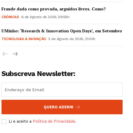
Fraude dada como provada, arguidos livres. Como?
CRÓNICAS
6 de Agosto de 2026, 09:58h
UMinho: ‘Research & Innovation Open Days’, em Setembro
Guimarães, agora!
TECNOLOGIA & INOVAÇÃO
5 de Agosto de 2026, 21:00h
SUBSCREVA JÁ!
Subscreva Newsletter:
Institucional
Artigos
Edição Digital
QUERO ADERIR
Europa
Grande Entrevista
Li e aceito a
Política de Privacidade
.
Publicidade