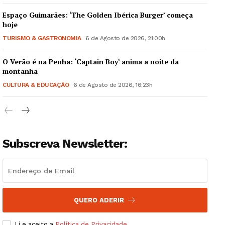
Espaço Guimarães: ‘The Golden Ibérica Burger’ começa
hoje
TURISMO & GASTRONOMIA
6 de Agosto de 2026, 21:00h
O Verão é na Penha: ‘Captain Boy’ anima a noite da
Guimarães, agora!
montanha
CULTURA & EDUCAÇÃO
6 de Agosto de 2026, 16:23h
SUBSCREVA JÁ!
Subscreva Newsletter:
Institucional
Artigos
Edição Digital
Europa
QUERO ADERIR
Grande Entrevista
Li e aceito a
Política de Privacidade
.