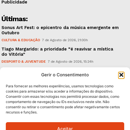
Publicidade
Últimas:
Sonus Art Fest: o epicentro da música emergente em
Outubro
CULTURA & EDUCAÇÃO
7 de Agosto de 2026, 21:00h
Tiago Margarido: a prioridade “é reavivar a mística
do Vitória”
DESPORTO & JUVENTUDE
7 de Agosto de 2026, 15:24h
Cheias: rede inteligente de sensores monitoriza
Gerir o Consentimento
caudais e antecipa situações de risco
AMBIENTE
7 de Agosto de 2026, 12:19h
Para fornecer as melhores experiências, usamos tecnologias como
cookies para armazenar e/ou aceder a informações do dispositivo.
Consentir com essas tecnologias nos permitirá processar dados, como
Subscreva Newsletter:
comportamento de navegação ou IDs exclusivos neste site. Não
consentir ou retirar o consentimento pode afetar negativamante certos
recursos e funções.
Aceitar