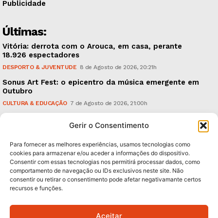
Publicidade
Últimas:
Vitória: derrota com o Arouca, em casa, perante
18.926 espectadores
DESPORTO & JUVENTUDE
8 de Agosto de 2026, 20:21h
Sonus Art Fest: o epicentro da música emergente em
Outubro
CULTURA & EDUCAÇÃO
7 de Agosto de 2026, 21:00h
Tiago Margarido: a prioridade “é reavivar a mística
Gerir o Consentimento
do Vitória”
DESPORTO & JUVENTUDE
7 de Agosto de 2026, 15:24h
Para fornecer as melhores experiências, usamos tecnologias como
cookies para armazenar e/ou aceder a informações do dispositivo.
Consentir com essas tecnologias nos permitirá processar dados, como
Subscreva Newsletter:
comportamento de navegação ou IDs exclusivos neste site. Não
consentir ou retirar o consentimento pode afetar negativamante certos
recursos e funções.
Aceitar