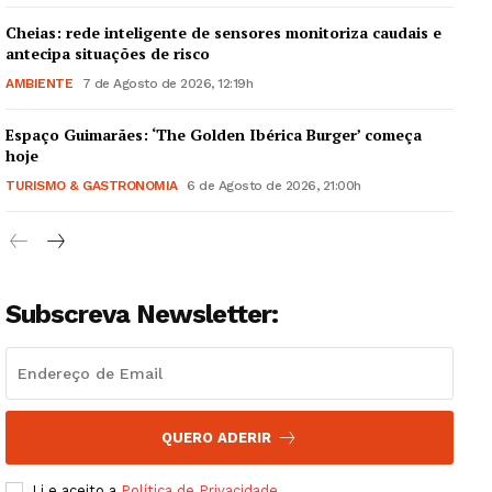
Cheias: rede inteligente de sensores monitoriza caudais e
antecipa situações de risco
AMBIENTE
7 de Agosto de 2026, 12:19h
Espaço Guimarães: ‘The Golden Ibérica Burger’ começa
Guimarães, agora!
hoje
TURISMO & GASTRONOMIA
6 de Agosto de 2026, 21:00h
SUBSCREVA JÁ!
Subscreva Newsletter:
Institucional
Artigos
Edição Digital
Europa
QUERO ADERIR
Grande Entrevista
Li e aceito a
Política de Privacidade
.