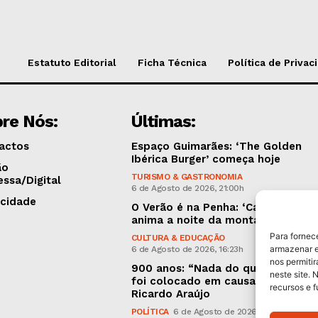
Estatuto Editorial
Ficha Técnica
Política de Privac
re Nós:
Últimas:
actos
Espaço Guimarães: ‘The Golden
Ibérica Burger’ começa hoje
ão
TURISMO & GASTRONOMIA
essa/Digital
6 de Agosto de 2026, 21:00h
icidade
O Verão é na Penha: ‘Captain Boy’
anima a noite da montanha
Para fornec
CULTURA & EDUCAÇÃO
armazenar e
6 de Agosto de 2026, 16:23h
nos permiti
900 anos: “Nada do que vinha de 
neste site. 
foi colocado em causa”, garante
recursos e 
Ricardo Araújo
POLÍTICA
6 de Agosto de 2026, 13:03h