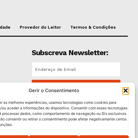
idade
Provedor do Leitor
Termos & Condições
Subscreva Newsletter:
QUERO ADERIR
Gerir o Consentimento
Li e aceito a
Política de Privacidade
.
er as melhores experiências, usamos tecnologias como cookies para
/ou aceder a informações do dispositivo. Consentir com essas tecnologias
rá processar dados, como comportamento de navegação ou IDs exclusivos
trás
Não consentir ou retirar o consentimento pode afetar negativamante certos
funções.