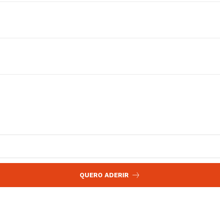
 agora!
Edição Digital
Europa
A JÁ!
Grande Entrevista
Publicidade
Quero ser Assinante
QUERO ADERIR