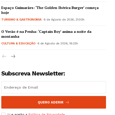
Espaço Guimarães: ‘The Golden Ibérica Burger’ começa
hoje
TURISMO & GASTRONOMIA
6 de Agosto de 2026, 21:00h
O Verão é na Penha: ‘Captain Boy’ anima a noite da
Guimarães, agora!
montanha
CULTURA & EDUCAÇÃO
6 de Agosto de 2026, 16:23h
SUBSCREVA JÁ!
Subscreva Newsletter:
Institucional
Artigos
Edição Digital
Europa
QUERO ADERIR
Grande Entrevista
Li e aceito a
Política de Privacidade
.