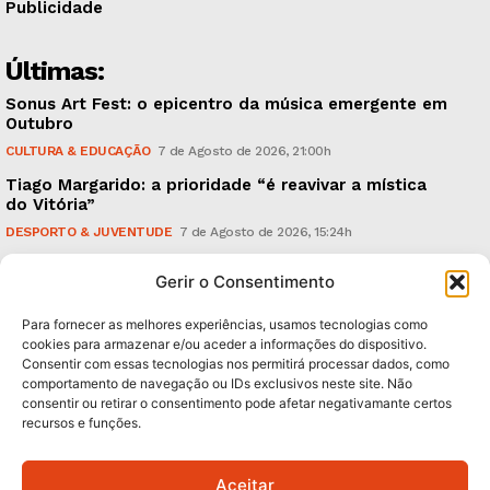
Publicidade
Últimas:
Sonus Art Fest: o epicentro da música emergente em
Outubro
CULTURA & EDUCAÇÃO
7 de Agosto de 2026, 21:00h
Tiago Margarido: a prioridade “é reavivar a mística
do Vitória”
DESPORTO & JUVENTUDE
7 de Agosto de 2026, 15:24h
Cheias: rede inteligente de sensores monitoriza
Gerir o Consentimento
caudais e antecipa situações de risco
AMBIENTE
7 de Agosto de 2026, 12:19h
Para fornecer as melhores experiências, usamos tecnologias como
cookies para armazenar e/ou aceder a informações do dispositivo.
Consentir com essas tecnologias nos permitirá processar dados, como
Subscreva Newsletter:
comportamento de navegação ou IDs exclusivos neste site. Não
consentir ou retirar o consentimento pode afetar negativamante certos
recursos e funções.
Aceitar