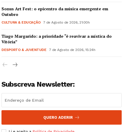
Sonus Art Fest: o epicentro da música emergente em
Outubro
CULTURA & EDUCAÇÃO
7 de Agosto de 2026, 21:00h
Tiago Margarido: a prioridade “é reavivar a mística do
Guimarães, agora!
Vitória”
DESPORTO & JUVENTUDE
7 de Agosto de 2026, 15:24h
SUBSCREVA JÁ!
Subscreva Newsletter:
Institucional
Artigos
Edição Digital
Europa
QUERO ADERIR
Grande Entrevista
Li e aceito a
Política de Privacidade
.