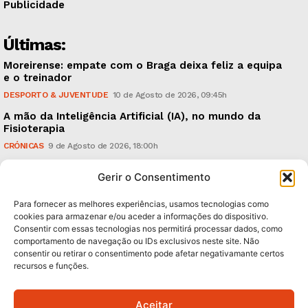
Publicidade
Últimas:
Moreirense: empate com o Braga deixa feliz a equipa
e o treinador
DESPORTO & JUVENTUDE
10 de Agosto de 2026, 09:45h
A mão da Inteligência Artificial (IA), no mundo da
Fisioterapia
CRÓNICAS
9 de Agosto de 2026, 18:00h
Vitória: derrota com o Arouca, em casa, perante
Gerir o Consentimento
18.926 espectadores
DESPORTO & JUVENTUDE
8 de Agosto de 2026, 20:21h
Para fornecer as melhores experiências, usamos tecnologias como
cookies para armazenar e/ou aceder a informações do dispositivo.
Consentir com essas tecnologias nos permitirá processar dados, como
Subscreva Newsletter:
comportamento de navegação ou IDs exclusivos neste site. Não
consentir ou retirar o consentimento pode afetar negativamante certos
recursos e funções.
Aceitar